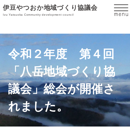
伊豆やつおか地域づくり協議会
Izu Yatsuoka Community development council
令和２年度 第４回
「八岳地域づくり協
議会」総会が開催さ
れました。