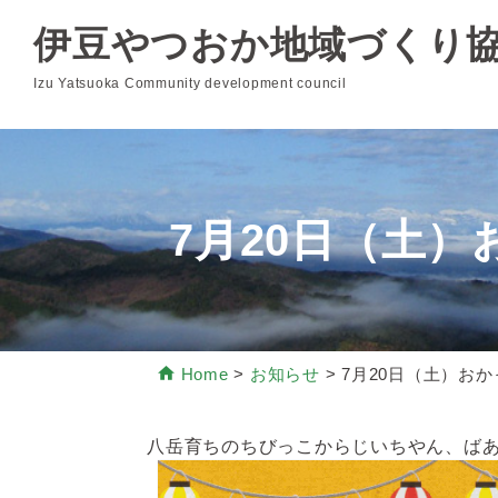
伊豆やつおか地域づくり
Izu Yatsuoka Community development council
7月20日（土
Home
>
お知らせ
>
7月20日（土）お
八岳育ちのちびっこからじいちやん、ば