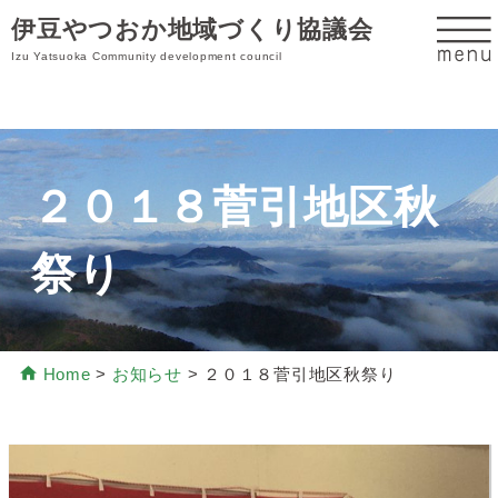
伊豆やつおか地域づくり協議会
Izu Yatsuoka Community development council
２０１８菅引地区秋
祭り
Home
>
お知らせ
>
２０１８菅引地区秋祭り