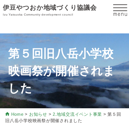
伊豆やつおか地域づくり協議会
Izu Yatsuoka Community development council
第５回旧八岳小学校
映画祭が開催されま
した
Home
>
お知らせ
>
2.地域交流イベント事業
>
第５回
旧八岳小学校映画祭が開催されました